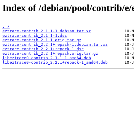
Index of /debian/pool/contrib/e/
../
eztrace-contrib_2.1.1-1.debian.tar.xz
eztrace-contrib_2.1.1-1.dsc
eztrace-contrib_2.1.1.orig.tar.gz
eztrace-contrib_2.2.1+repack-1.debian.tar.xz
eztrace-contrib_2.2.1+repack-1.dsc
eztrace-contrib_2.2.1+repack.orig.tar.gz
libeztrace0-contrib_2.1.1-1_amd64.deb
libeztrace0-contrib_2.2.1+repack-1_amd64.deb