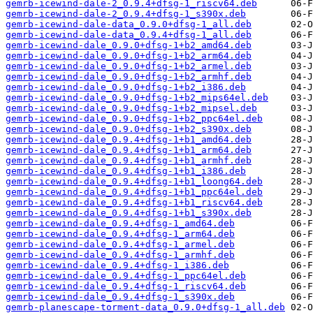
gemrb-icewind-dale-2_0.9.4+dfsg-1_riscv64.deb
gemrb-icewind-dale-2_0.9.4+dfsg-1_s390x.deb
gemrb-icewind-dale-data_0.9.0+dfsg-1_all.deb
gemrb-icewind-dale-data_0.9.4+dfsg-1_all.deb
gemrb-icewind-dale_0.9.0+dfsg-1+b2_amd64.deb
gemrb-icewind-dale_0.9.0+dfsg-1+b2_arm64.deb
gemrb-icewind-dale_0.9.0+dfsg-1+b2_armel.deb
gemrb-icewind-dale_0.9.0+dfsg-1+b2_armhf.deb
gemrb-icewind-dale_0.9.0+dfsg-1+b2_i386.deb
gemrb-icewind-dale_0.9.0+dfsg-1+b2_mips64el.deb
gemrb-icewind-dale_0.9.0+dfsg-1+b2_mipsel.deb
gemrb-icewind-dale_0.9.0+dfsg-1+b2_ppc64el.deb
gemrb-icewind-dale_0.9.0+dfsg-1+b2_s390x.deb
gemrb-icewind-dale_0.9.4+dfsg-1+b1_amd64.deb
gemrb-icewind-dale_0.9.4+dfsg-1+b1_arm64.deb
gemrb-icewind-dale_0.9.4+dfsg-1+b1_armhf.deb
gemrb-icewind-dale_0.9.4+dfsg-1+b1_i386.deb
gemrb-icewind-dale_0.9.4+dfsg-1+b1_loong64.deb
gemrb-icewind-dale_0.9.4+dfsg-1+b1_ppc64el.deb
gemrb-icewind-dale_0.9.4+dfsg-1+b1_riscv64.deb
gemrb-icewind-dale_0.9.4+dfsg-1+b1_s390x.deb
gemrb-icewind-dale_0.9.4+dfsg-1_amd64.deb
gemrb-icewind-dale_0.9.4+dfsg-1_arm64.deb
gemrb-icewind-dale_0.9.4+dfsg-1_armel.deb
gemrb-icewind-dale_0.9.4+dfsg-1_armhf.deb
gemrb-icewind-dale_0.9.4+dfsg-1_i386.deb
gemrb-icewind-dale_0.9.4+dfsg-1_ppc64el.deb
gemrb-icewind-dale_0.9.4+dfsg-1_riscv64.deb
gemrb-icewind-dale_0.9.4+dfsg-1_s390x.deb
gemrb-planescape-torment-data_0.9.0+dfsg-1_all.deb