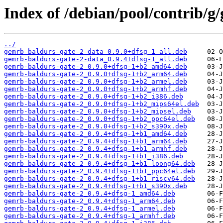
Index of /debian/pool/contrib/g
../
gemrb-baldurs-gate-2-data_0.9.0+dfsg-1_all.deb
gemrb-baldurs-gate-2-data_0.9.4+dfsg-1_all.deb
gemrb-baldurs-gate-2_0.9.0+dfsg-1+b2_amd64.deb
gemrb-baldurs-gate-2_0.9.0+dfsg-1+b2_arm64.deb
gemrb-baldurs-gate-2_0.9.0+dfsg-1+b2_armel.deb
gemrb-baldurs-gate-2_0.9.0+dfsg-1+b2_armhf.deb
gemrb-baldurs-gate-2_0.9.0+dfsg-1+b2_i386.deb
gemrb-baldurs-gate-2_0.9.0+dfsg-1+b2_mips64el.deb
gemrb-baldurs-gate-2_0.9.0+dfsg-1+b2_mipsel.deb
gemrb-baldurs-gate-2_0.9.0+dfsg-1+b2_ppc64el.deb
gemrb-baldurs-gate-2_0.9.0+dfsg-1+b2_s390x.deb
gemrb-baldurs-gate-2_0.9.4+dfsg-1+b1_amd64.deb
gemrb-baldurs-gate-2_0.9.4+dfsg-1+b1_arm64.deb
gemrb-baldurs-gate-2_0.9.4+dfsg-1+b1_armhf.deb
gemrb-baldurs-gate-2_0.9.4+dfsg-1+b1_i386.deb
gemrb-baldurs-gate-2_0.9.4+dfsg-1+b1_loong64.deb
gemrb-baldurs-gate-2_0.9.4+dfsg-1+b1_ppc64el.deb
gemrb-baldurs-gate-2_0.9.4+dfsg-1+b1_riscv64.deb
gemrb-baldurs-gate-2_0.9.4+dfsg-1+b1_s390x.deb
gemrb-baldurs-gate-2_0.9.4+dfsg-1_amd64.deb
gemrb-baldurs-gate-2_0.9.4+dfsg-1_arm64.deb
gemrb-baldurs-gate-2_0.9.4+dfsg-1_armel.deb
gemrb-baldurs-gate-2_0.9.4+dfsg-1_armhf.deb