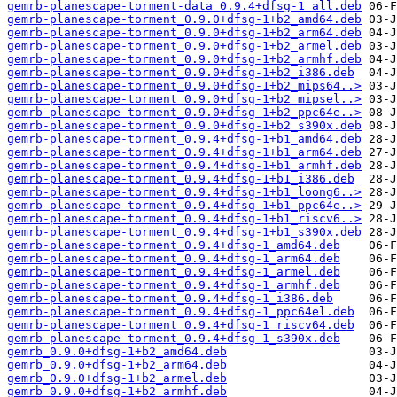
gemrb-planescape-torment-data_0.9.4+dfsg-1_all.deb
gemrb-planescape-torment_0.9.0+dfsg-1+b2_amd64.deb
gemrb-planescape-torment_0.9.0+dfsg-1+b2_arm64.deb
gemrb-planescape-torment_0.9.0+dfsg-1+b2_armel.deb
gemrb-planescape-torment_0.9.0+dfsg-1+b2_armhf.deb
gemrb-planescape-torment_0.9.0+dfsg-1+b2_i386.deb
gemrb-planescape-torment_0.9.0+dfsg-1+b2_mips64..>
gemrb-planescape-torment_0.9.0+dfsg-1+b2_mipsel..>
gemrb-planescape-torment_0.9.0+dfsg-1+b2_ppc64e..>
gemrb-planescape-torment_0.9.0+dfsg-1+b2_s390x.deb
gemrb-planescape-torment_0.9.4+dfsg-1+b1_amd64.deb
gemrb-planescape-torment_0.9.4+dfsg-1+b1_arm64.deb
gemrb-planescape-torment_0.9.4+dfsg-1+b1_armhf.deb
gemrb-planescape-torment_0.9.4+dfsg-1+b1_i386.deb
gemrb-planescape-torment_0.9.4+dfsg-1+b1_loong6..>
gemrb-planescape-torment_0.9.4+dfsg-1+b1_ppc64e..>
gemrb-planescape-torment_0.9.4+dfsg-1+b1_riscv6..>
gemrb-planescape-torment_0.9.4+dfsg-1+b1_s390x.deb
gemrb-planescape-torment_0.9.4+dfsg-1_amd64.deb
gemrb-planescape-torment_0.9.4+dfsg-1_arm64.deb
gemrb-planescape-torment_0.9.4+dfsg-1_armel.deb
gemrb-planescape-torment_0.9.4+dfsg-1_armhf.deb
gemrb-planescape-torment_0.9.4+dfsg-1_i386.deb
gemrb-planescape-torment_0.9.4+dfsg-1_ppc64el.deb
gemrb-planescape-torment_0.9.4+dfsg-1_riscv64.deb
gemrb-planescape-torment_0.9.4+dfsg-1_s390x.deb
gemrb_0.9.0+dfsg-1+b2_amd64.deb
gemrb_0.9.0+dfsg-1+b2_arm64.deb
gemrb_0.9.0+dfsg-1+b2_armel.deb
gemrb_0.9.0+dfsg-1+b2_armhf.deb