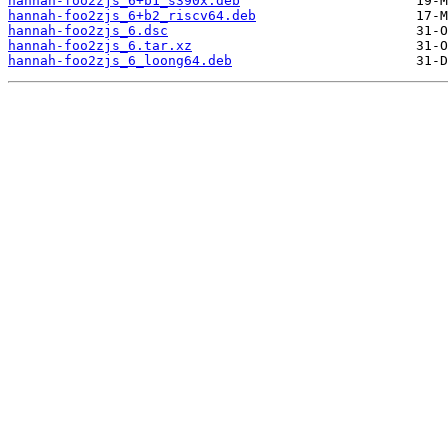
hannah-foo2zjs_6+b1_s390x.deb
hannah-foo2zjs_6+b2_riscv64.deb
hannah-foo2zjs_6.dsc
hannah-foo2zjs_6.tar.xz
hannah-foo2zjs_6_loong64.deb