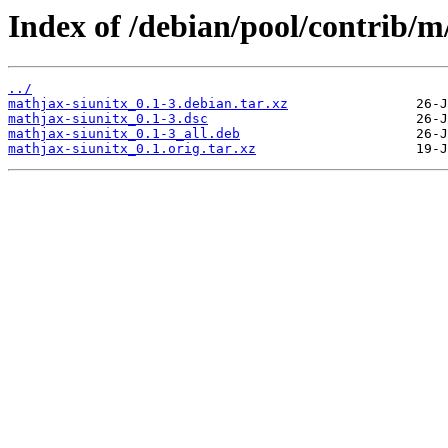
Index of /debian/pool/contrib/m
../
mathjax-siunitx_0.1-3.debian.tar.xz
mathjax-siunitx_0.1-3.dsc
mathjax-siunitx_0.1-3_all.deb
mathjax-siunitx_0.1.orig.tar.xz