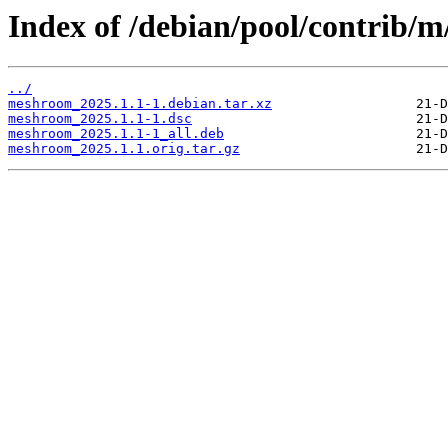
Index of /debian/pool/contrib/
../
meshroom_2025.1.1-1.debian.tar.xz
meshroom_2025.1.1-1.dsc
meshroom_2025.1.1-1_all.deb
meshroom_2025.1.1.orig.tar.gz