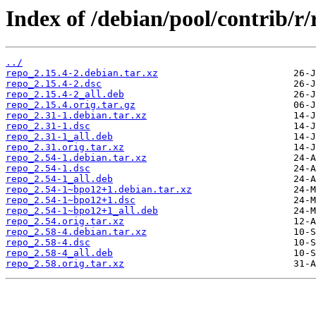
Index of /debian/pool/contrib/r/
../
repo_2.15.4-2.debian.tar.xz
repo_2.15.4-2.dsc
repo_2.15.4-2_all.deb
repo_2.15.4.orig.tar.gz
repo_2.31-1.debian.tar.xz
repo_2.31-1.dsc
repo_2.31-1_all.deb
repo_2.31.orig.tar.xz
repo_2.54-1.debian.tar.xz
repo_2.54-1.dsc
repo_2.54-1_all.deb
repo_2.54-1~bpo12+1.debian.tar.xz
repo_2.54-1~bpo12+1.dsc
repo_2.54-1~bpo12+1_all.deb
repo_2.54.orig.tar.xz
repo_2.58-4.debian.tar.xz
repo_2.58-4.dsc
repo_2.58-4_all.deb
repo_2.58.orig.tar.xz