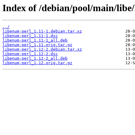
Index of /debian/pool/main/libe
../
libenum-perl_1.11-1.debian.tar.xz
libenum-perl_1.11-1.dsc
libenum-perl_1.11-1_all.deb
libenum-perl_1.11.orig.tar.gz
libenum-perl_1.12-2.debian.tar.xz
libenum-perl_1.12-2.dsc
libenum-perl_1.12-2_all.deb
libenum-perl_1.12.orig.tar.gz