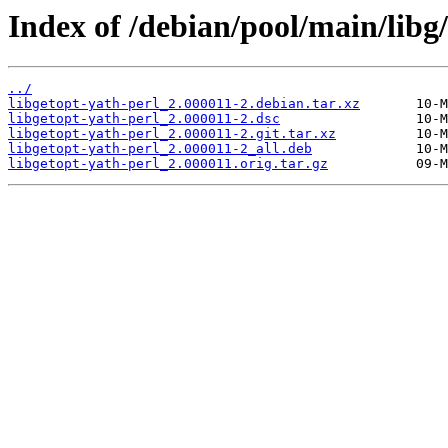
Index of /debian/pool/main/libg/
../
libgetopt-yath-perl_2.000011-2.debian.tar.xz
libgetopt-yath-perl_2.000011-2.dsc
libgetopt-yath-perl_2.000011-2.git.tar.xz
libgetopt-yath-perl_2.000011-2_all.deb
libgetopt-yath-perl_2.000011.orig.tar.gz