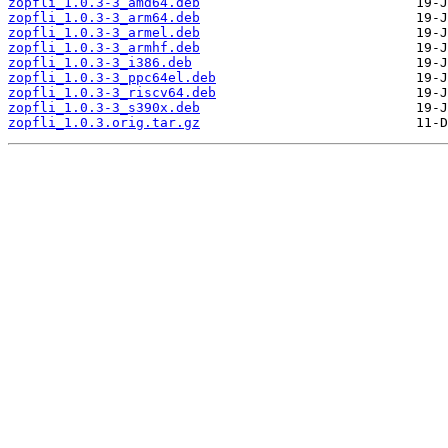
zopfli_1.0.3-3_amd64.deb
zopfli_1.0.3-3_arm64.deb
zopfli_1.0.3-3_armel.deb
zopfli_1.0.3-3_armhf.deb
zopfli_1.0.3-3_i386.deb
zopfli_1.0.3-3_ppc64el.deb
zopfli_1.0.3-3_riscv64.deb
zopfli_1.0.3-3_s390x.deb
zopfli_1.0.3.orig.tar.gz