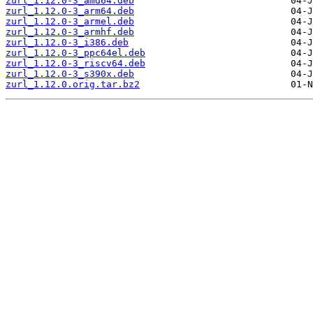
zurl_1.12.0-3_amd64.deb
zurl_1.12.0-3_arm64.deb
zurl_1.12.0-3_armel.deb
zurl_1.12.0-3_armhf.deb
zurl_1.12.0-3_i386.deb
zurl_1.12.0-3_ppc64el.deb
zurl_1.12.0-3_riscv64.deb
zurl_1.12.0-3_s390x.deb
zurl_1.12.0.orig.tar.bz2