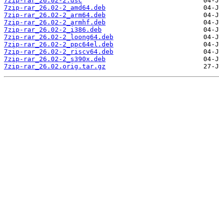
7zip-rar_26.02-2.dsc
7zip-rar_26.02-2_amd64.deb
7zip-rar_26.02-2_arm64.deb
7zip-rar_26.02-2_armhf.deb
7zip-rar_26.02-2_i386.deb
7zip-rar_26.02-2_loong64.deb
7zip-rar_26.02-2_ppc64el.deb
7zip-rar_26.02-2_riscv64.deb
7zip-rar_26.02-2_s390x.deb
7zip-rar_26.02.orig.tar.gz