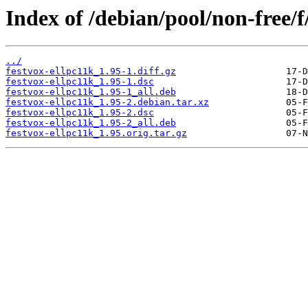
Index of /debian/pool/non-free/f
../
festvox-ellpc11k_1.95-1.diff.gz
festvox-ellpc11k_1.95-1.dsc
festvox-ellpc11k_1.95-1_all.deb
festvox-ellpc11k_1.95-2.debian.tar.xz
festvox-ellpc11k_1.95-2.dsc
festvox-ellpc11k_1.95-2_all.deb
festvox-ellpc11k_1.95.orig.tar.gz