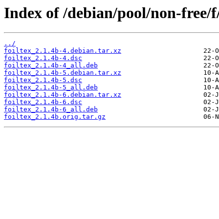
Index of /debian/pool/non-free/f/
../
foiltex_2.1.4b-4.debian.tar.xz
foiltex_2.1.4b-4.dsc
foiltex_2.1.4b-4_all.deb
foiltex_2.1.4b-5.debian.tar.xz
foiltex_2.1.4b-5.dsc
foiltex_2.1.4b-5_all.deb
foiltex_2.1.4b-6.debian.tar.xz
foiltex_2.1.4b-6.dsc
foiltex_2.1.4b-6_all.deb
foiltex_2.1.4b.orig.tar.gz