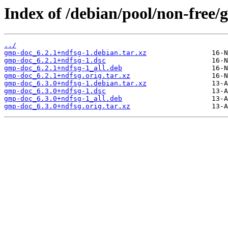
Index of /debian/pool/non-free/
../
gmp-doc_6.2.1+ndfsg-1.debian.tar.xz
gmp-doc_6.2.1+ndfsg-1.dsc
gmp-doc_6.2.1+ndfsg-1_all.deb
gmp-doc_6.2.1+ndfsg.orig.tar.xz
gmp-doc_6.3.0+ndfsg-1.debian.tar.xz
gmp-doc_6.3.0+ndfsg-1.dsc
gmp-doc_6.3.0+ndfsg-1_all.deb
gmp-doc_6.3.0+ndfsg.orig.tar.xz