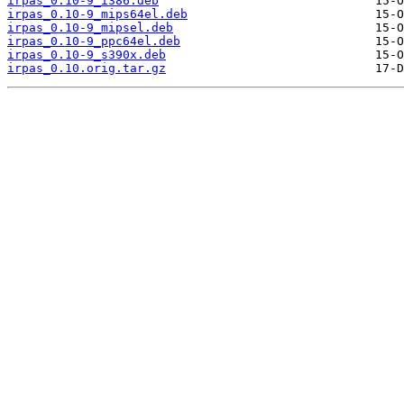
irpas_0.10-9_i386.deb
irpas_0.10-9_mips64el.deb
irpas_0.10-9_mipsel.deb
irpas_0.10-9_ppc64el.deb
irpas_0.10-9_s390x.deb
irpas_0.10.orig.tar.gz