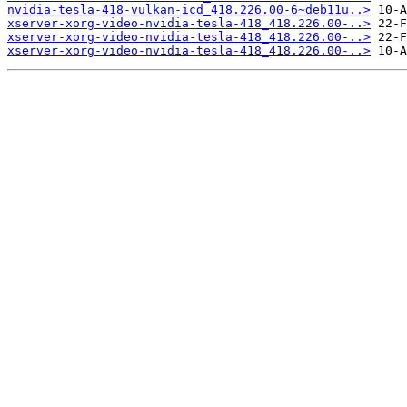
nvidia-tesla-418-vulkan-icd_418.226.00-6~deb11u..>
xserver-xorg-video-nvidia-tesla-418_418.226.00-..>
xserver-xorg-video-nvidia-tesla-418_418.226.00-..>
xserver-xorg-video-nvidia-tesla-418_418.226.00-..>