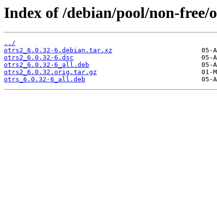
Index of /debian/pool/non-free/o
../
otrs2_6.0.32-6.debian.tar.xz
otrs2_6.0.32-6.dsc
otrs2_6.0.32-6_all.deb
otrs2_6.0.32.orig.tar.gz
otrs_6.0.32-6_all.deb