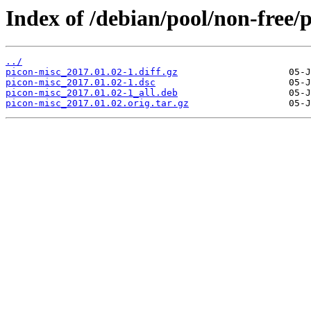
Index of /debian/pool/non-free/
../
picon-misc_2017.01.02-1.diff.gz
picon-misc_2017.01.02-1.dsc
picon-misc_2017.01.02-1_all.deb
picon-misc_2017.01.02.orig.tar.gz