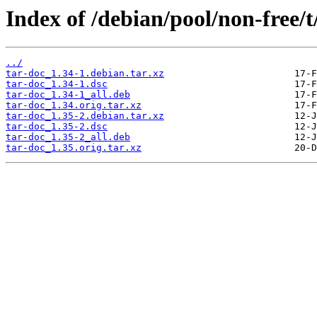
Index of /debian/pool/non-free/t
../
tar-doc_1.34-1.debian.tar.xz
tar-doc_1.34-1.dsc
tar-doc_1.34-1_all.deb
tar-doc_1.34.orig.tar.xz
tar-doc_1.35-2.debian.tar.xz
tar-doc_1.35-2.dsc
tar-doc_1.35-2_all.deb
tar-doc_1.35.orig.tar.xz