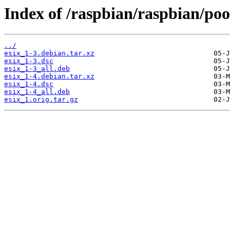
Index of /raspbian/raspbian/pool
../
esix_1-3.debian.tar.xz
esix_1-3.dsc
esix_1-3_all.deb
esix_1-4.debian.tar.xz
esix_1-4.dsc
esix_1-4_all.deb
esix_1.orig.tar.gz