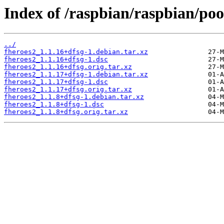
Index of /raspbian/raspbian/pool
../
fheroes2_1.1.16+dfsg-1.debian.tar.xz
fheroes2_1.1.16+dfsg-1.dsc
fheroes2_1.1.16+dfsg.orig.tar.xz
fheroes2_1.1.17+dfsg-1.debian.tar.xz
fheroes2_1.1.17+dfsg-1.dsc
fheroes2_1.1.17+dfsg.orig.tar.xz
fheroes2_1.1.8+dfsg-1.debian.tar.xz
fheroes2_1.1.8+dfsg-1.dsc
fheroes2_1.1.8+dfsg.orig.tar.xz