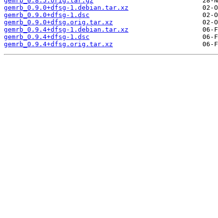
gemrb_0.8.5.orig.tar.gz
gemrb_0.9.0+dfsg-1.debian.tar.xz
gemrb_0.9.0+dfsg-1.dsc
gemrb_0.9.0+dfsg.orig.tar.xz
gemrb_0.9.4+dfsg-1.debian.tar.xz
gemrb_0.9.4+dfsg-1.dsc
gemrb_0.9.4+dfsg.orig.tar.xz