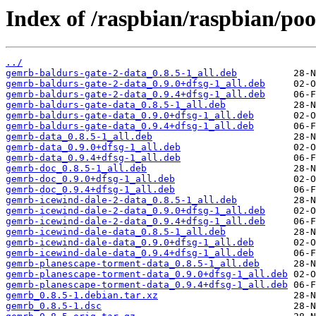
Index of /raspbian/raspbian/poo
../
gemrb-baldurs-gate-2-data_0.8.5-1_all.deb
gemrb-baldurs-gate-2-data_0.9.0+dfsg-1_all.deb
gemrb-baldurs-gate-2-data_0.9.4+dfsg-1_all.deb
gemrb-baldurs-gate-data_0.8.5-1_all.deb
gemrb-baldurs-gate-data_0.9.0+dfsg-1_all.deb
gemrb-baldurs-gate-data_0.9.4+dfsg-1_all.deb
gemrb-data_0.8.5-1_all.deb
gemrb-data_0.9.0+dfsg-1_all.deb
gemrb-data_0.9.4+dfsg-1_all.deb
gemrb-doc_0.8.5-1_all.deb
gemrb-doc_0.9.0+dfsg-1_all.deb
gemrb-doc_0.9.4+dfsg-1_all.deb
gemrb-icewind-dale-2-data_0.8.5-1_all.deb
gemrb-icewind-dale-2-data_0.9.0+dfsg-1_all.deb
gemrb-icewind-dale-2-data_0.9.4+dfsg-1_all.deb
gemrb-icewind-dale-data_0.8.5-1_all.deb
gemrb-icewind-dale-data_0.9.0+dfsg-1_all.deb
gemrb-icewind-dale-data_0.9.4+dfsg-1_all.deb
gemrb-planescape-torment-data_0.8.5-1_all.deb
gemrb-planescape-torment-data_0.9.0+dfsg-1_all.deb
gemrb-planescape-torment-data_0.9.4+dfsg-1_all.deb
gemrb_0.8.5-1.debian.tar.xz
gemrb_0.8.5-1.dsc