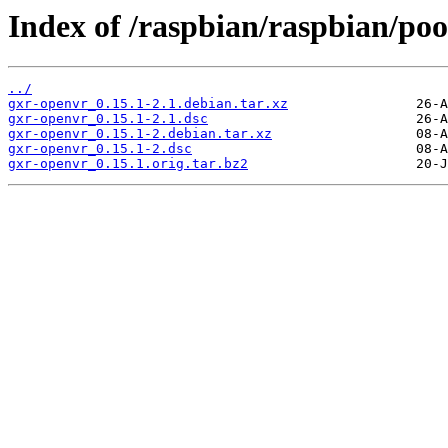
Index of /raspbian/raspbian/poo
../
gxr-openvr_0.15.1-2.1.debian.tar.xz
gxr-openvr_0.15.1-2.1.dsc
gxr-openvr_0.15.1-2.debian.tar.xz
gxr-openvr_0.15.1-2.dsc
gxr-openvr_0.15.1.orig.tar.bz2