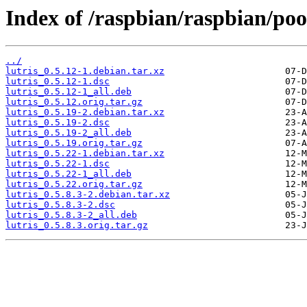
Index of /raspbian/raspbian/pool
../
lutris_0.5.12-1.debian.tar.xz
lutris_0.5.12-1.dsc
lutris_0.5.12-1_all.deb
lutris_0.5.12.orig.tar.gz
lutris_0.5.19-2.debian.tar.xz
lutris_0.5.19-2.dsc
lutris_0.5.19-2_all.deb
lutris_0.5.19.orig.tar.gz
lutris_0.5.22-1.debian.tar.xz
lutris_0.5.22-1.dsc
lutris_0.5.22-1_all.deb
lutris_0.5.22.orig.tar.gz
lutris_0.5.8.3-2.debian.tar.xz
lutris_0.5.8.3-2.dsc
lutris_0.5.8.3-2_all.deb
lutris_0.5.8.3.orig.tar.gz