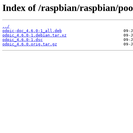
Index of /raspbian/raspbian/poo
../
odpic-doc_4.6.0-1_all.deb
odpic_4.6.0-1.debian.tar.xz
odpic_4.6.0-1.dsc
odpic_4.6.0.orig.tar.gz