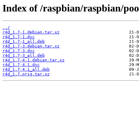
Index of /raspbian/raspbian/poo
../
r4d_1.7-1.debian.tar.xz
r4d_1.7-1.dsc
r4d_1.7-1_all.deb
r4d_1.7-3.debian.tar.xz
r4d_1.7-3.dsc
r4d_1.7-3_all.deb
r4d_1.7-4.1.debian.tar.xz
r4d_1.7-4.1.dsc
r4d_1.7-4.1_all.deb
r4d_1.7.orig.tar.xz