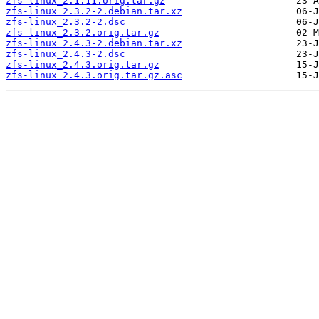
zfs-linux_2.1.11.orig.tar.gz
zfs-linux_2.3.2-2.debian.tar.xz
zfs-linux_2.3.2-2.dsc
zfs-linux_2.3.2.orig.tar.gz
zfs-linux_2.4.3-2.debian.tar.xz
zfs-linux_2.4.3-2.dsc
zfs-linux_2.4.3.orig.tar.gz
zfs-linux_2.4.3.orig.tar.gz.asc