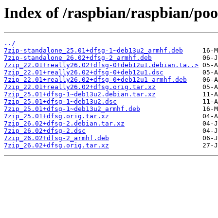
Index of /raspbian/raspbian/poo
../
7zip-standalone_25.01+dfsg-1~deb13u2_armhf.deb
7zip-standalone_26.02+dfsg-2_armhf.deb
7zip_22.01+really26.02+dfsg-0+deb12u1.debian.ta..>
7zip_22.01+really26.02+dfsg-0+deb12u1.dsc
7zip_22.01+really26.02+dfsg-0+deb12u1_armhf.deb
7zip_22.01+really26.02+dfsg.orig.tar.xz
7zip_25.01+dfsg-1~deb13u2.debian.tar.xz
7zip_25.01+dfsg-1~deb13u2.dsc
7zip_25.01+dfsg-1~deb13u2_armhf.deb
7zip_25.01+dfsg.orig.tar.xz
7zip_26.02+dfsg-2.debian.tar.xz
7zip_26.02+dfsg-2.dsc
7zip_26.02+dfsg-2_armhf.deb
7zip_26.02+dfsg.orig.tar.xz