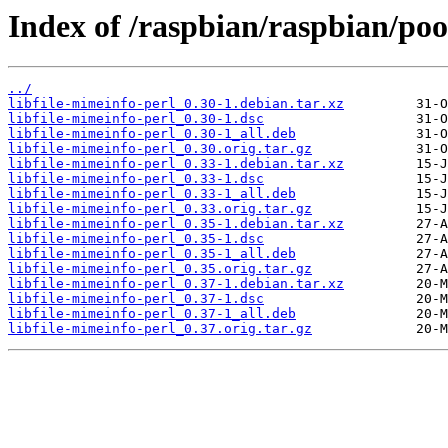
Index of /raspbian/raspbian/pool
../
libfile-mimeinfo-perl_0.30-1.debian.tar.xz
libfile-mimeinfo-perl_0.30-1.dsc
libfile-mimeinfo-perl_0.30-1_all.deb
libfile-mimeinfo-perl_0.30.orig.tar.gz
libfile-mimeinfo-perl_0.33-1.debian.tar.xz
libfile-mimeinfo-perl_0.33-1.dsc
libfile-mimeinfo-perl_0.33-1_all.deb
libfile-mimeinfo-perl_0.33.orig.tar.gz
libfile-mimeinfo-perl_0.35-1.debian.tar.xz
libfile-mimeinfo-perl_0.35-1.dsc
libfile-mimeinfo-perl_0.35-1_all.deb
libfile-mimeinfo-perl_0.35.orig.tar.gz
libfile-mimeinfo-perl_0.37-1.debian.tar.xz
libfile-mimeinfo-perl_0.37-1.dsc
libfile-mimeinfo-perl_0.37-1_all.deb
libfile-mimeinfo-perl_0.37.orig.tar.gz