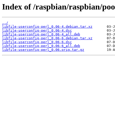
Index of /raspbian/raspbian/pool
../
libfile-userconfig-perl_0.06-4.debian.tar.xz
libfile-userconfig-perl_0.06-4.dsc
libfile-userconfig-perl_0.06-4_all.deb
libfile-userconfig-perl_0.06-6.debian.tar.xz
libfile-userconfig-perl_0.06-6.dsc
libfile-userconfig-perl_0.06-6_all.deb
libfile-userconfig-perl_0.06.orig.tar.gz