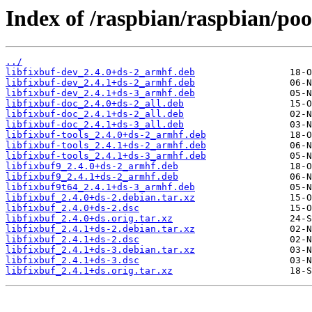
Index of /raspbian/raspbian/pool
../
libfixbuf-dev_2.4.0+ds-2_armhf.deb
libfixbuf-dev_2.4.1+ds-2_armhf.deb
libfixbuf-dev_2.4.1+ds-3_armhf.deb
libfixbuf-doc_2.4.0+ds-2_all.deb
libfixbuf-doc_2.4.1+ds-2_all.deb
libfixbuf-doc_2.4.1+ds-3_all.deb
libfixbuf-tools_2.4.0+ds-2_armhf.deb
libfixbuf-tools_2.4.1+ds-2_armhf.deb
libfixbuf-tools_2.4.1+ds-3_armhf.deb
libfixbuf9_2.4.0+ds-2_armhf.deb
libfixbuf9_2.4.1+ds-2_armhf.deb
libfixbuf9t64_2.4.1+ds-3_armhf.deb
libfixbuf_2.4.0+ds-2.debian.tar.xz
libfixbuf_2.4.0+ds-2.dsc
libfixbuf_2.4.0+ds.orig.tar.xz
libfixbuf_2.4.1+ds-2.debian.tar.xz
libfixbuf_2.4.1+ds-2.dsc
libfixbuf_2.4.1+ds-3.debian.tar.xz
libfixbuf_2.4.1+ds-3.dsc
libfixbuf_2.4.1+ds.orig.tar.xz