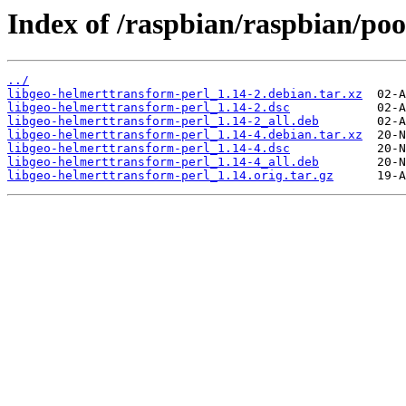
Index of /raspbian/raspbian/poo
../
libgeo-helmerttransform-perl_1.14-2.debian.tar.xz
libgeo-helmerttransform-perl_1.14-2.dsc
libgeo-helmerttransform-perl_1.14-2_all.deb
libgeo-helmerttransform-perl_1.14-4.debian.tar.xz
libgeo-helmerttransform-perl_1.14-4.dsc
libgeo-helmerttransform-perl_1.14-4_all.deb
libgeo-helmerttransform-perl_1.14.orig.tar.gz