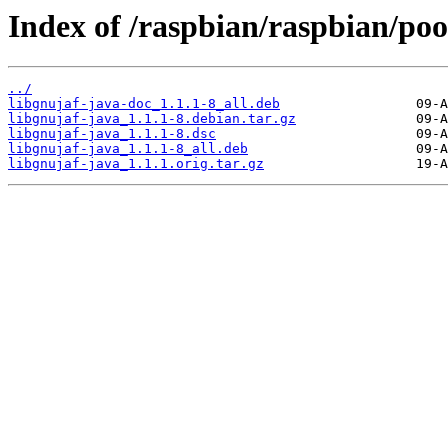
Index of /raspbian/raspbian/poo
../
libgnujaf-java-doc_1.1.1-8_all.deb
libgnujaf-java_1.1.1-8.debian.tar.gz
libgnujaf-java_1.1.1-8.dsc
libgnujaf-java_1.1.1-8_all.deb
libgnujaf-java_1.1.1.orig.tar.gz