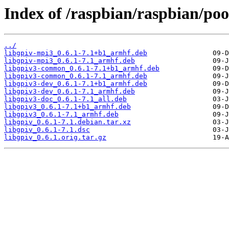
Index of /raspbian/raspbian/poo
../
libgpiv-mpi3_0.6.1-7.1+b1_armhf.deb
libgpiv-mpi3_0.6.1-7.1_armhf.deb
libgpiv3-common_0.6.1-7.1+b1_armhf.deb
libgpiv3-common_0.6.1-7.1_armhf.deb
libgpiv3-dev_0.6.1-7.1+b1_armhf.deb
libgpiv3-dev_0.6.1-7.1_armhf.deb
libgpiv3-doc_0.6.1-7.1_all.deb
libgpiv3_0.6.1-7.1+b1_armhf.deb
libgpiv3_0.6.1-7.1_armhf.deb
libgpiv_0.6.1-7.1.debian.tar.xz
libgpiv_0.6.1-7.1.dsc
libgpiv_0.6.1.orig.tar.gz