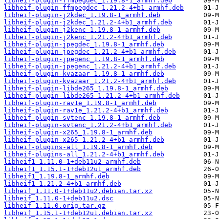
libheif-plugin-ffmpegdec_1.19.8-1_armhf.deb
libheif-plugin-ffmpegdec_1.21.2-4+b1_armhf.deb
libheif-plugin-j2kdec_1.19.8-1_armhf.deb
libheif-plugin-j2kdec_1.21.2-4+b1_armhf.deb
libheif-plugin-j2kenc_1.19.8-1_armhf.deb
libheif-plugin-j2kenc_1.21.2-4+b1_armhf.deb
libheif-plugin-jpegdec_1.19.8-1_armhf.deb
libheif-plugin-jpegdec_1.21.2-4+b1_armhf.deb
libheif-plugin-jpegenc_1.19.8-1_armhf.deb
libheif-plugin-jpegenc_1.21.2-4+b1_armhf.deb
libheif-plugin-kvazaar_1.19.8-1_armhf.deb
libheif-plugin-kvazaar_1.21.2-4+b1_armhf.deb
libheif-plugin-libde265_1.19.8-1_armhf.deb
libheif-plugin-libde265_1.21.2-4+b1_armhf.deb
libheif-plugin-rav1e_1.19.8-1_armhf.deb
libheif-plugin-rav1e_1.21.2-4+b1_armhf.deb
libheif-plugin-svtenc_1.19.8-1_armhf.deb
libheif-plugin-svtenc_1.21.2-4+b1_armhf.deb
libheif-plugin-x265_1.19.8-1_armhf.deb
libheif-plugin-x265_1.21.2-4+b1_armhf.deb
libheif-plugins-all_1.19.8-1_armhf.deb
libheif-plugins-all_1.21.2-4+b1_armhf.deb
libheif1_1.11.0-1+deb11u2_armhf.deb
libheif1_1.15.1-1+deb12u1_armhf.deb
libheif1_1.19.8-1_armhf.deb
libheif1_1.21.2-4+b1_armhf.deb
libheif_1.11.0-1+deb11u2.debian.tar.xz
libheif_1.11.0-1+deb11u2.dsc
libheif_1.11.0.orig.tar.gz
libheif_1.15.1-1+deb12u1.debian.tar.xz