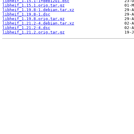
libheif_1.15.1-1+deb12u1.dsc
libheif_1.15.1.orig.tar.gz
libheif_1.19.8-1.debian.tar.xz
libheif_1.19.8-1.dsc
libheif_1.19.8.orig.tar.gz
libheif_1.21.2-4.debian.tar.xz
libheif_1.21.2-4.dsc
libheif_1.21.2.orig.tar.gz