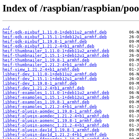
Index of /raspbian/raspbian/pool
../
heif-gdk-pixbuf_1.11.0-1+deb11u2_armhf.deb
heif-gdk-pixbuf_1.15.1-1+deb12u1_armhf.deb
heif-gdk-pixbuf_1.19.8-1_armhf.deb
heif-gdk-pixbuf_1.21.2-4+b1_armhf.deb
heif-thumbnailer_1.11.0-1+deb11u2_armhf.deb
heif-thumbnailer_1.15.1-1+deb12u1_armhf.deb
heif-thumbnailer_1.19.8-1_armhf.deb
heif-thumbnailer_1.21.2-4+b1_armhf.deb
heif-view_1.21.2-4+b1_armhf.deb
libheif-dev_1.11.0-1+deb11u2_armhf.deb
libheif-dev_1.15.1-1+deb12u1_armhf.deb
libheif-dev_1.19.8-1_armhf.deb
libheif-dev_1.21.2-4+b1_armhf.deb
libheif-examples_1.11.0-1+deb11u2_armhf.deb
libheif-examples_1.15.1-1+deb12u1_armhf.deb
libheif-examples_1.19.8-1_armhf.deb
libheif-examples_1.21.2-4+b1_armhf.deb
libheif-plugin-aomdec_1.19.8-1_armhf.deb
libheif-plugin-aomdec_1.21.2-4+b1_armhf.deb
libheif-plugin-aomenc_1.19.8-1_armhf.deb
libheif-plugin-aomenc_1.21.2-4+b1_armhf.deb
libheif-plugin-dav1d_1.19.8-1_armhf.deb
libheif-plugin-dav1d_1.21.2-4+b1_armhf.deb