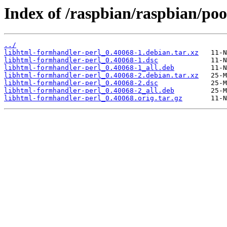
Index of /raspbian/raspbian/poo
../
libhtml-formhandler-perl_0.40068-1.debian.tar.xz
libhtml-formhandler-perl_0.40068-1.dsc
libhtml-formhandler-perl_0.40068-1_all.deb
libhtml-formhandler-perl_0.40068-2.debian.tar.xz
libhtml-formhandler-perl_0.40068-2.dsc
libhtml-formhandler-perl_0.40068-2_all.deb
libhtml-formhandler-perl_0.40068.orig.tar.gz