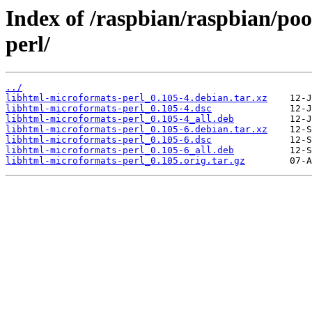
Index of /raspbian/raspbian/po
perl/
../
libhtml-microformats-perl_0.105-4.debian.tar.xz
libhtml-microformats-perl_0.105-4.dsc
libhtml-microformats-perl_0.105-4_all.deb
libhtml-microformats-perl_0.105-6.debian.tar.xz
libhtml-microformats-perl_0.105-6.dsc
libhtml-microformats-perl_0.105-6_all.deb
libhtml-microformats-perl_0.105.orig.tar.gz