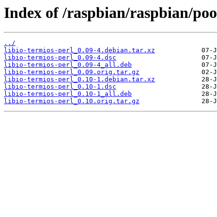
Index of /raspbian/raspbian/pool
../
libio-termios-perl_0.09-4.debian.tar.xz
libio-termios-perl_0.09-4.dsc
libio-termios-perl_0.09-4_all.deb
libio-termios-perl_0.09.orig.tar.gz
libio-termios-perl_0.10-1.debian.tar.xz
libio-termios-perl_0.10-1.dsc
libio-termios-perl_0.10-1_all.deb
libio-termios-perl_0.10.orig.tar.gz