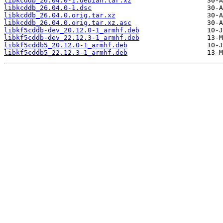
libkcddb_26.04.0-1.debian.tar.xz
libkcddb_26.04.0-1.dsc
libkcddb_26.04.0.orig.tar.xz
libkcddb_26.04.0.orig.tar.xz.asc
libkf5cddb-dev_20.12.0-1_armhf.deb
libkf5cddb-dev_22.12.3-1_armhf.deb
libkf5cddb5_20.12.0-1_armhf.deb
libkf5cddb5_22.12.3-1_armhf.deb