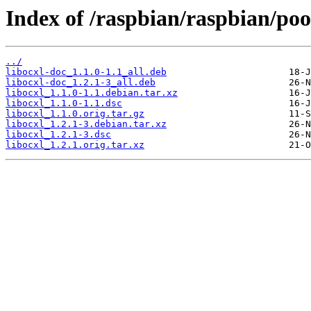
Index of /raspbian/raspbian/pool
../
libocxl-doc_1.1.0-1.1_all.deb
libocxl-doc_1.2.1-3_all.deb
libocxl_1.1.0-1.1.debian.tar.xz
libocxl_1.1.0-1.1.dsc
libocxl_1.1.0.orig.tar.gz
libocxl_1.2.1-3.debian.tar.xz
libocxl_1.2.1-3.dsc
libocxl_1.2.1.orig.tar.xz