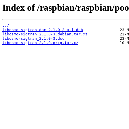
Index of /raspbian/raspbian/poo
../
libosmo-sigtran-doc_2.1.0-3_all.deb
libosmo-sigtran_2.1.0-3.debian.tar.xz
libosmo-sigtran_2.1.0-3.dsc
libosmo-sigtran_2.1.0.orig.tar.xz