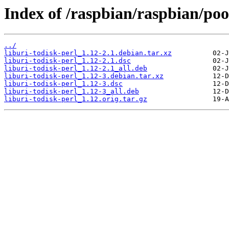
Index of /raspbian/raspbian/pool
../
liburi-todisk-perl_1.12-2.1.debian.tar.xz
liburi-todisk-perl_1.12-2.1.dsc
liburi-todisk-perl_1.12-2.1_all.deb
liburi-todisk-perl_1.12-3.debian.tar.xz
liburi-todisk-perl_1.12-3.dsc
liburi-todisk-perl_1.12-3_all.deb
liburi-todisk-perl_1.12.orig.tar.gz