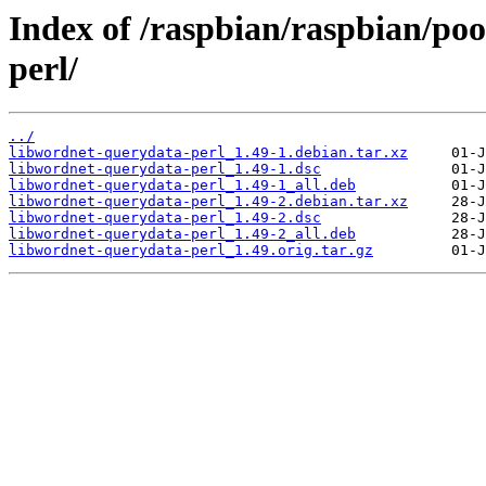
Index of /raspbian/raspbian/po
perl/
../
libwordnet-querydata-perl_1.49-1.debian.tar.xz
libwordnet-querydata-perl_1.49-1.dsc
libwordnet-querydata-perl_1.49-1_all.deb
libwordnet-querydata-perl_1.49-2.debian.tar.xz
libwordnet-querydata-perl_1.49-2.dsc
libwordnet-querydata-perl_1.49-2_all.deb
libwordnet-querydata-perl_1.49.orig.tar.gz