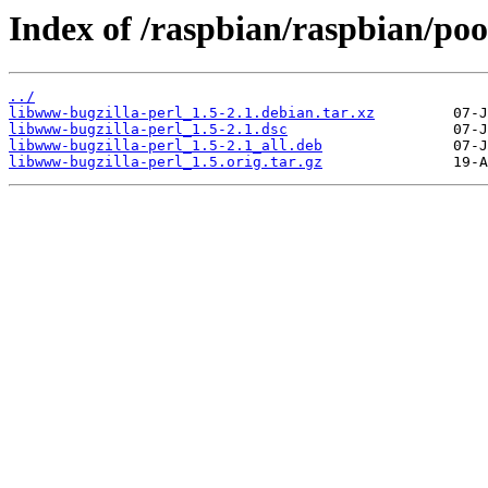
Index of /raspbian/raspbian/poo
../
libwww-bugzilla-perl_1.5-2.1.debian.tar.xz
libwww-bugzilla-perl_1.5-2.1.dsc
libwww-bugzilla-perl_1.5-2.1_all.deb
libwww-bugzilla-perl_1.5.orig.tar.gz