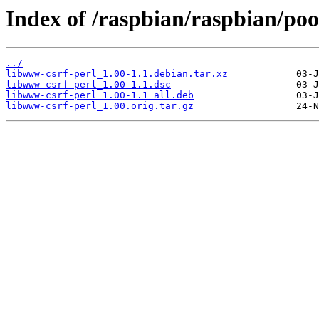
Index of /raspbian/raspbian/poo
../
libwww-csrf-perl_1.00-1.1.debian.tar.xz
libwww-csrf-perl_1.00-1.1.dsc
libwww-csrf-perl_1.00-1.1_all.deb
libwww-csrf-perl_1.00.orig.tar.gz