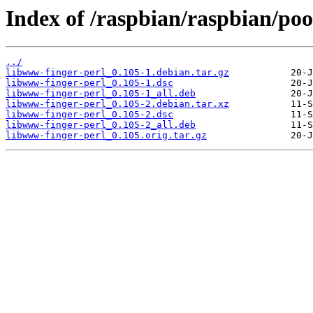
Index of /raspbian/raspbian/poo
../
libwww-finger-perl_0.105-1.debian.tar.gz
libwww-finger-perl_0.105-1.dsc
libwww-finger-perl_0.105-1_all.deb
libwww-finger-perl_0.105-2.debian.tar.xz
libwww-finger-perl_0.105-2.dsc
libwww-finger-perl_0.105-2_all.deb
libwww-finger-perl_0.105.orig.tar.gz