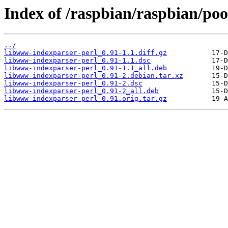
Index of /raspbian/raspbian/po
../
libwww-indexparser-perl_0.91-1.1.diff.gz
libwww-indexparser-perl_0.91-1.1.dsc
libwww-indexparser-perl_0.91-1.1_all.deb
libwww-indexparser-perl_0.91-2.debian.tar.xz
libwww-indexparser-perl_0.91-2.dsc
libwww-indexparser-perl_0.91-2_all.deb
libwww-indexparser-perl_0.91.orig.tar.gz