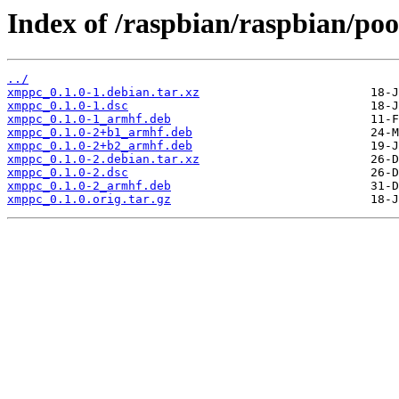
Index of /raspbian/raspbian/po
../
xmppc_0.1.0-1.debian.tar.xz
xmppc_0.1.0-1.dsc
xmppc_0.1.0-1_armhf.deb
xmppc_0.1.0-2+b1_armhf.deb
xmppc_0.1.0-2+b2_armhf.deb
xmppc_0.1.0-2.debian.tar.xz
xmppc_0.1.0-2.dsc
xmppc_0.1.0-2_armhf.deb
xmppc_0.1.0.orig.tar.gz