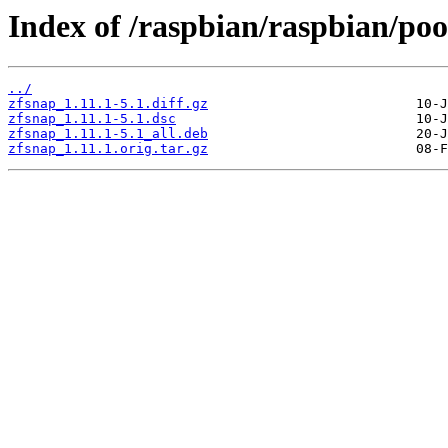
Index of /raspbian/raspbian/poo
../
zfsnap_1.11.1-5.1.diff.gz
zfsnap_1.11.1-5.1.dsc
zfsnap_1.11.1-5.1_all.deb
zfsnap_1.11.1.orig.tar.gz