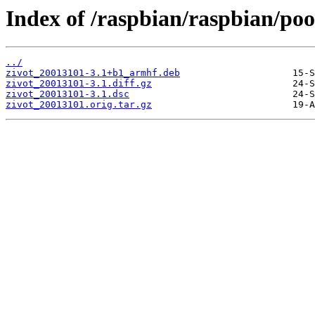
Index of /raspbian/raspbian/poo
../
zivot_20013101-3.1+b1_armhf.deb
zivot_20013101-3.1.diff.gz
zivot_20013101-3.1.dsc
zivot_20013101.orig.tar.gz